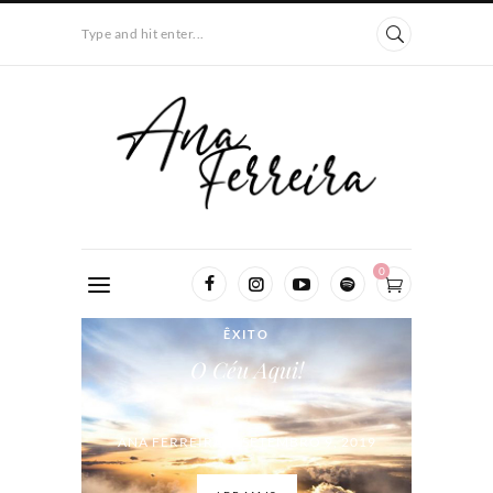
Type and hit enter...
0
ÊXITO
O Céu Aqui!
ANA FERREIRA / SETEMBRO 9, 2019