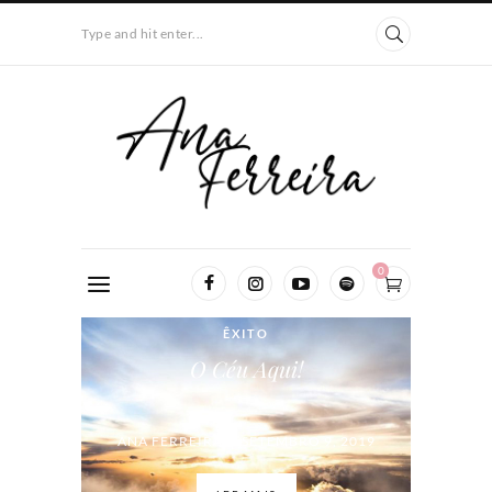
Type and hit enter...
0
ÊXITO
O Céu Aqui!
ANA FERREIRA / SETEMBRO 9, 2019