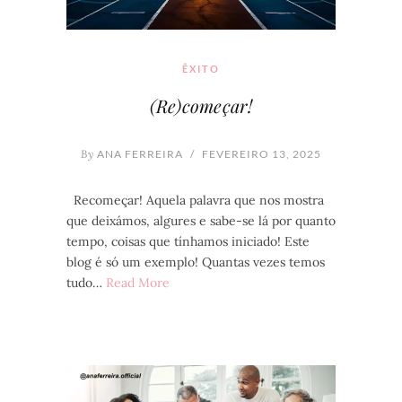
ÊXITO
(Re)começar!
By
ANA FERREIRA
/
FEVEREIRO 13, 2025
Recomeçar! Aquela palavra que nos mostra
que deixámos, algures e sabe-se lá por quanto
tempo, coisas que tínhamos iniciado! Este
blog é só um exemplo! Quantas vezes temos
tudo…
Read More